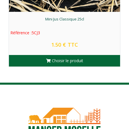
Mini Jus Classique 25cl
Référence :5CJ3
Réf
1.50 € TTC
Choisir le produit